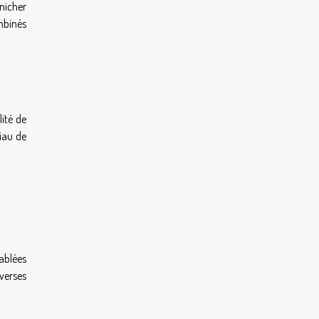
nicher
ombinés
lité de
riau de
sablées
iverses