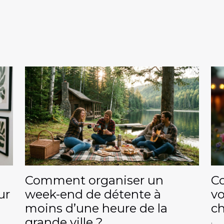
Comment organiser un
C
ur
week-end de détente à
v
moins d’une heure de la
ch
grande ville ?