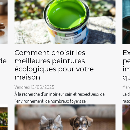
Comment choisir les
Ex
de
meilleures peintures
pe
écologiques pour votre
im
maison
q
Vendredi 13/06/2025
Mar
À la recherche d’un intérieur sain et respectueux de
Le d
l’environnement, de nombreux foyers se...
fasc