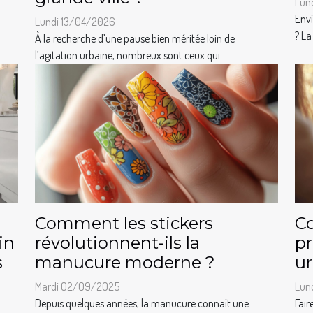
Lun
Envi
Lundi 13/04/2026
? La
À la recherche d’une pause bien méritée loin de
l’agitation urbaine, nombreux sont ceux qui...
Comment les stickers
Co
in
révolutionnent-ils la
pr
s
manucure moderne ?
u
Mardi 02/09/2025
Lun
Depuis quelques années, la manucure connaît une
Fair