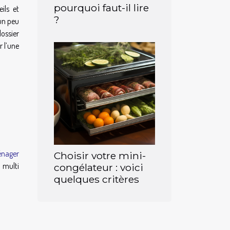
pourquoi faut-il lire
ils et
?
 un peu
ossier
r l’une
énager
Choisir votre mini-
 multi
congélateur : voici
quelques critères