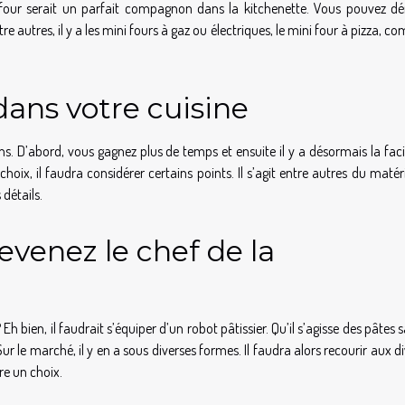
i four serait un parfait compagnon dans la kitchenette. Vous pouvez dé
e autres, il y a les mini fours à gaz ou électriques, le mini four à pizza, c
dans votre cuisine
s. D’abord, vous gagnez plus de temps et ensuite il y a désormais la faci
oix, il faudra considérer certains points. Il s’agit entre autres du maté
 détails.
devenez le chef de la
 bien, il faudrait s’équiper d’un robot pâtissier. Qu’il s’agisse des pâtes 
Sur le marché, il y en a sous diverses formes. Il faudra alors recourir aux d
re un choix.