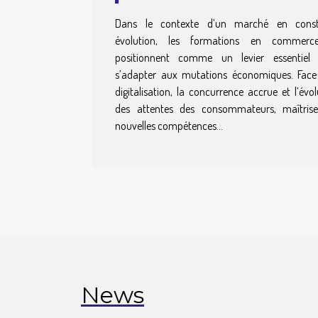
commerce préparent-
Dans le contexte d’un marché en const
elles aux défis actuels
évolution, les formations en commerc
du marché?
positionnent comme un levier essentiel
s’adapter aux mutations économiques. Face
digitalisation, la concurrence accrue et l’évol
des attentes des consommateurs, maîtris
nouvelles compétences...
News