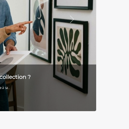
Next
e la grande ville ?
i...