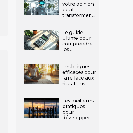
votre opinion
peut
transformer le
futur des
produits ?
Le guide
ultime pour
comprendre
les
conversions
de salaire
brut en net
Techniques
efficaces pour
faire face aux
situations
stressantes en
entreprise
Les meilleurs
pratiques
pour
développer le
leadership
dans votre