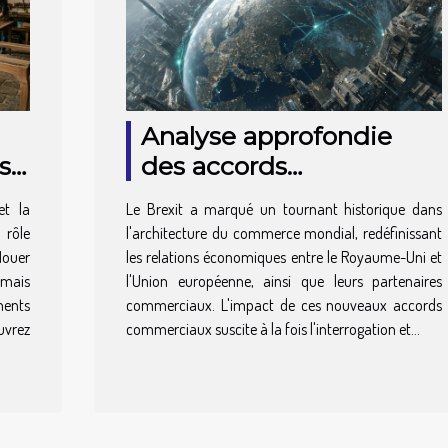
Analyse approfondie
s
des accords
commerciaux post-
et la
Le Brexit a marqué un tournant historique dans
Brexit et leur effet sur le
rôle
l'architecture du commerce mondial, redéfinissant
commerce international
Nouer
les relations économiques entre le Royaume-Uni et
rmais
l'Union européenne, ainsi que leurs partenaires
ments
commerciaux. L'impact de ces nouveaux accords
uvrez
commerciaux suscite à la fois l'interrogation et...