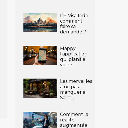
L’E-Visa Inde :
comment
faire sa
demande ?
Mappy,
l’application
qui planifie
votre
itinéraire
Les merveilles
à ne pas
manquer à
Saint-
Germain-
Laprade
Comment la
réalité
augmentée