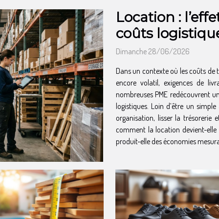
Location : l’eff
coûts logistiq
Dimanche 28/06/2026
Dans un contexte où les coûts de t
encore volatil, exigences de liv
nombreuses PME redécouvrent un l
logistiques. Loin d’être un simpl
organisation, lisser la trésorerie 
comment la location devient-elle u