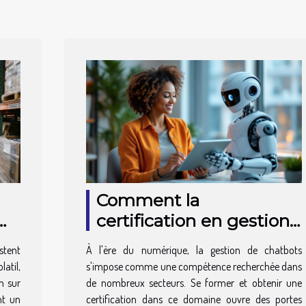
Comment la
certification en gestion
de chatbots peut
stent
À l'ère du numérique, la gestion de chatbots
transformer votre
latil,
s'impose comme une compétence recherchée dans
carrière ?
n sur
de nombreux secteurs. Se former et obtenir une
nt un
certification dans ce domaine ouvre des portes