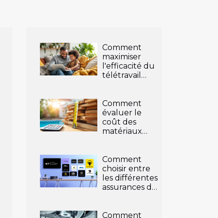
Comment
maximiser
l'efficacité du
télétravail
avec des
enfants à la
maison ?
Comment
évaluer le
coût des
matériaux
pour votre
abri de piscine
?
Comment
choisir entre
les différentes
assurances de
véhicule ?
Comment