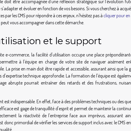
le doit être accompagnée d'une réflexion stratégique sur l'évolution fut
e s'adapter et évoluer en fonction de vos besoins. Si vous cherchez à acqué
tes par les CMS pour répondre à ces enjeux, n'hésitez pas à
cliquer pour en
e peut vous accompagner dans cette démarche.
utilisation et le support
site e-commerce, la facilité d'utilisation occupe une place prépondérant
r permettre à l'équipe en charge de votre site de naviguer aisément ent
le. La prise en main doit être rapide et accessible, assurant ainsi que la 
pas d'expertise technique approfondie. La formation de l'équipe est égale
age abrupte pourrait entraîner des retards et des frustrations, nuisan
nt est indispensable. En effet, face à des problèmes techniques ou des qu
fficace est gage de tranquillité d'esprit et permet de maintenir la continu
ectement la réactivité de l'entreprise face aux imprévus, assurant ain
st donc primordial de vérifier les services de support inclus avec le CMS e
qualité.