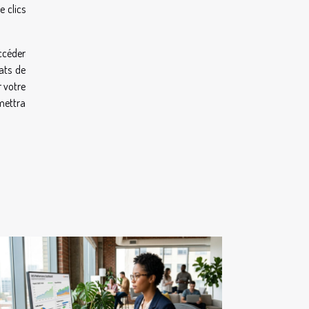
 clics
ccéder
ats de
r votre
mettra