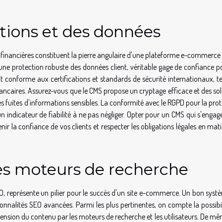
ctions et des données
 financières constituent la pierre angulaire d'une plateforme e-commerce 
une protection robuste des données client, véritable gage de confiance po
soit conforme aux certifications et standards de sécurité internationaux, t
ancaires. Assurez-vous que le CMS propose un cryptage efficace et des so
es fuites d'informations sensibles. La conformité avec le RGPD pour la pro
 indicateur de fiabilité à ne pas négliger. Opter pour un CMS qui s'engag
r la confiance de vos clients et respecter les obligations légales en mat
es moteurs de recherche
O, représente un pilier pour le succès d'un site e-commerce. Un bon syst
nnalités SEO avancées. Parmi les plus pertinentes, on compte la possibil
ension du contenu par les moteurs de recherche et les utilisateurs. De mê