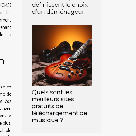
définissent le choix
 (CMS)
d’un déménageur
nt les
omment
tenant
 de la
n
ale en
Quels sont les
ème de
meilleurs sites
ez. Vos
gratuits de
s avec
téléchargement de
ans la
musique ?
e plus,
éalable