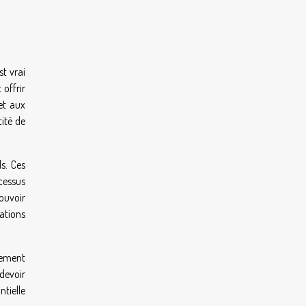
st vrai
 offrir
 et aux
tité de
ls. Ces
ocessus
pouvoir
rations
alement
 devoir
tielle