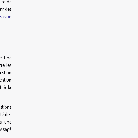
ure de
rir des
 savoir
e. Une
re les
gestion
ment un
t à la
estions
ité des
si une
nvisagé