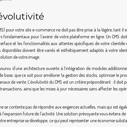
évolutivité
 pour votre site e-commerce ne doit pas être prise à la légère, tant il e
iers fondamentaux pour l'avenir de votre plateforme en ligne. Un CMS doit
terface et les fonctionnalités aux attentes spécifiques de votre clientèle
es disponibles doivent être variés et esthétiquement adaptés à votre iden
volution de votre image.
t pourvu d'une architecture ouverte à l’intégration de modules additionne
de base, que ce soit pour améliorer la gestion des stocks, optimiser le pr
ux de vente. L’évolutivité du CMS est un critère prépondérant : il doit 
ransactions, ainsi que les mises à jour nécessaires sans affecter les opé
qui ne se contente pas de répondre aux exigences actuelles, mais qui est ég
'expansion future de l'activité. Une solution prévoyante vous évitera de
tre entreprise se développe, ce qui peut représenter une économie substan