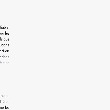
fiable.
ur les
els que
lutions
tection
e dans
ière de
ème de
ité de
me, les